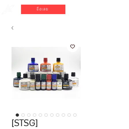
ซื้อเลย
[STSG]