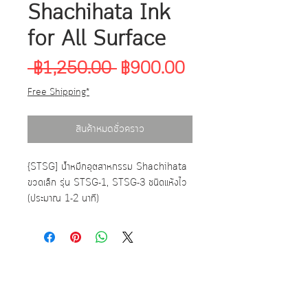
Shachihata Ink
for All Surface
ราคา
ราคา
 ฿1,250.00 
฿900.00
ปกติ
ขาย
Free Shipping*
ลด
สินค้าหมดชั่วคราว
{STSG] น้ำหมึกอุตสาหกรรม Shachihata
ขวดเล็ก รุ่น STSG-1, STSG-3 ชนิดแห้งไว
(ประมาณ 1-2 นาที)
ติดแน่น ทนนาน สามารถประทับลงบนพื้นผิว
วัสดุ ได้ทุกชนิด เช่น กระดาษ แก้ว ยาง
พลาสติก ไม้
ขนาดบรรจุ 55 ml. และ 330ml. ต่อขวด
SHACHIHATA TAT Ink STSG-1,
Max Details Group